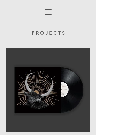
P R O J E C T S